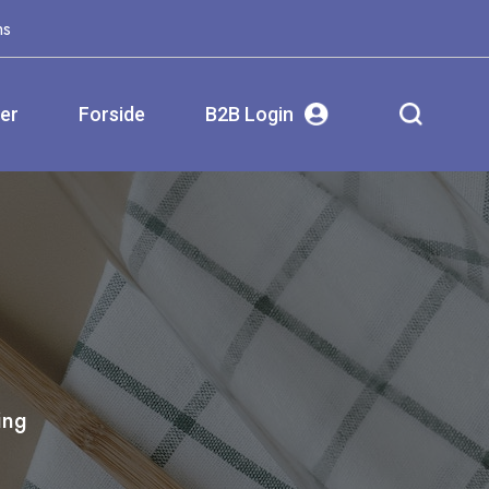
ms
ser
Forside
B2B Login
ing