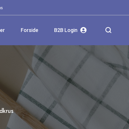
ms
ser
Forside
B2B Login
dkrus