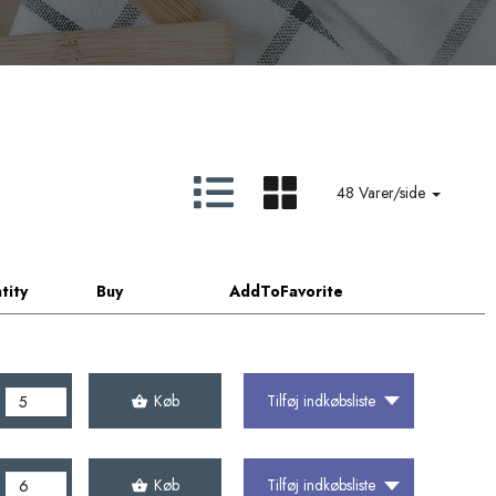
48 Varer/side
tity
Buy
AddToFavorite
Køb
Tilføj indkøbsliste
Køb
Tilføj indkøbsliste