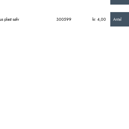
Antal
s plast sølv
300599
kr. 4,00