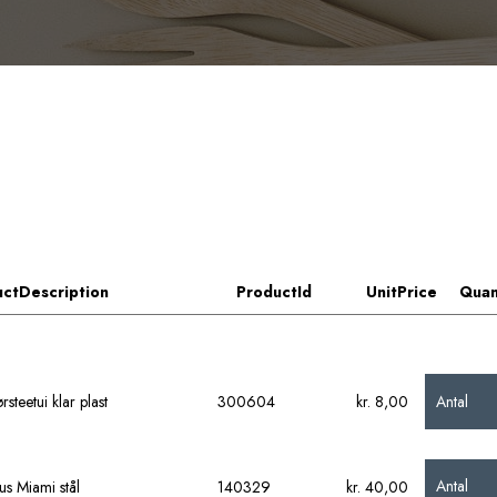
ctDescription
ProductId
UnitPrice
Quan
Antal
steetui klar plast
300604
kr. 8,00
Antal
us Miami stål
140329
kr. 40,00