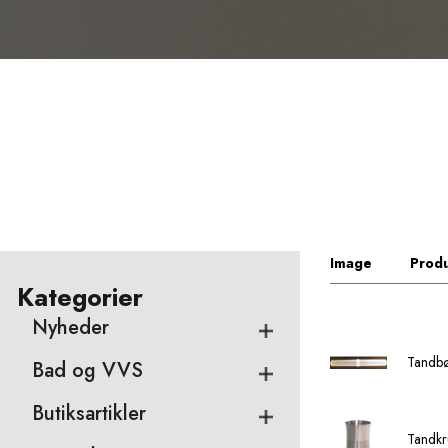
Image
Produ
Kategorier
Nyheder
Tandbør
Bad og VVS
Butiksartikler
Tandkr