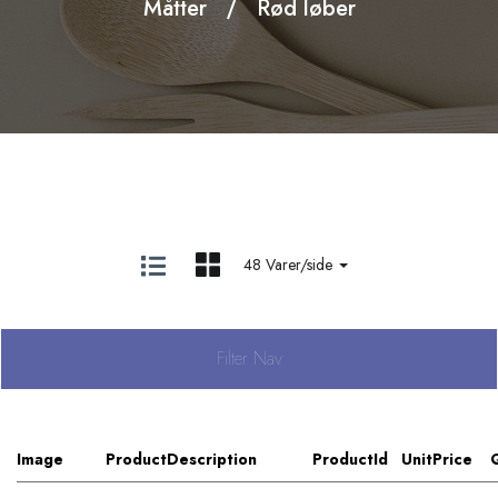
Måtter
Rød løber
48 Varer/side
Filter Nav
Image
ProductDescription
ProductId
UnitPrice