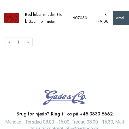
Rød løber smudsmåtte
kr.
Antal
607030
b135cm. pr. meter
149,00
Forrige
Næste
«
1
»
Brug for hjælp? Ring til os på
+45 3833 5662
Mandag - Torsdag 08.00 - 16.00, Fredag 08.00 - 15.30, Mail
til salgskontoret info@gade-co.dk