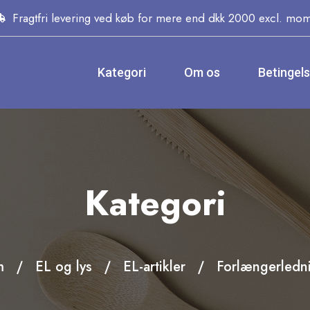
Fragtfri levering ved køb for mere end dkk 2000 excl. mo
Kategori
Om os
Betingel
Kategori
m
EL og lys
EL-artikler
Forlængerledn