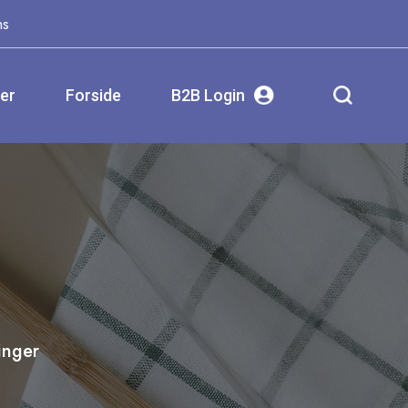
ms
ser
Forside
B2B Login
inger