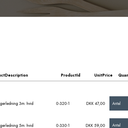
ctDescription
ProductId
UnitPrice
Quan
Antal
gerledning 3m. hvid
0-320-1
DKK 47,00
Antal
gerledning 5m. hvid
0-330-1
DKK 59,00