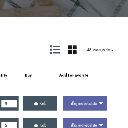
48 Varer/side
tity
Buy
AddToFavorite
Køb
Tilføj indkøbsliste
Køb
Tilføj indkøbsliste