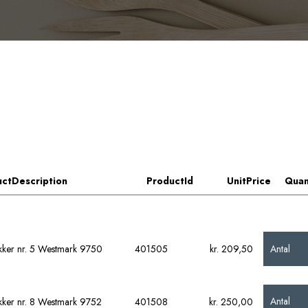
ctDescription
ProductId
UnitPrice
Quan
Antal
ker nr. 5 Westmark 9750
401505
kr. 209,50
Antal
ker nr. 8 Westmark 9752
401508
kr. 250,00