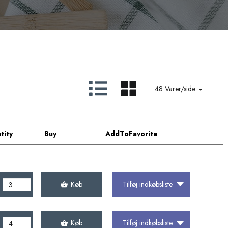
48 Varer/side
tity
Buy
AddToFavorite
Køb
Tilføj indkøbsliste
Køb
Tilføj indkøbsliste