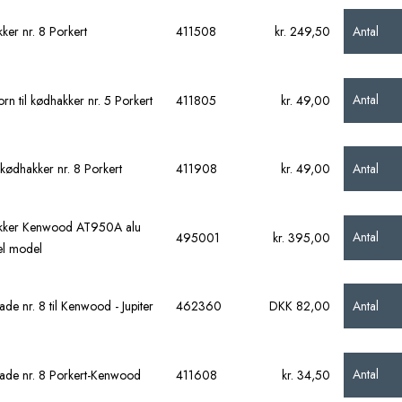
Antal
ker nr. 8 Porkert
411508
kr. 249,50
Antal
rn til kødhakker nr. 5 Porkert
411805
kr. 49,00
Antal
l kødhakker nr. 8 Porkert
411908
kr. 49,00
kker Kenwood AT950A alu
Antal
495001
kr. 395,00
l model
Antal
de nr. 8 til Kenwood - Jupiter
462360
DKK 82,00
Antal
ade nr. 8 Porkert-Kenwood
411608
kr. 34,50