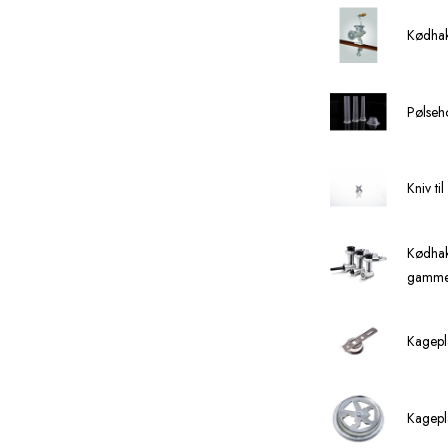
Kødhak
Pølseho
Kniv ti
Kødha
gamme
Kagepla
Kagepl