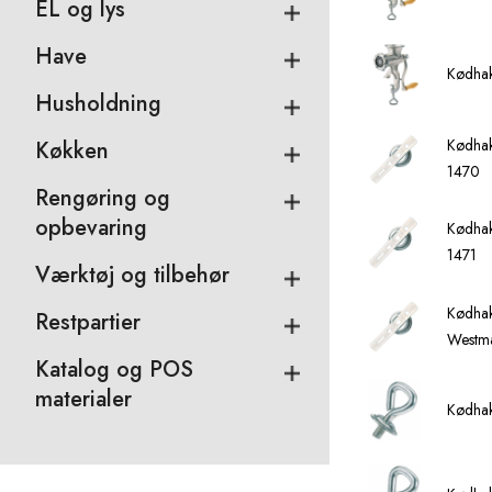
EL og lys
Have
Kødhak
Husholdning
Kødhak
Køkken
1470
Rengøring og
opbevaring
Kødhak
1471
Værktøj og tilbehør
Kødhak
Restpartier
Westm
Katalog og POS
materialer
Kødhak