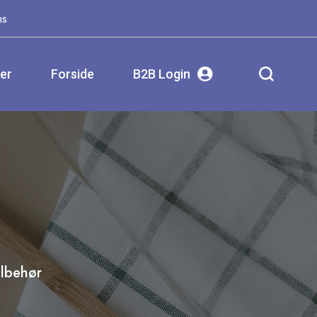
ms
ser
Forside
B2B Login
ilbehør