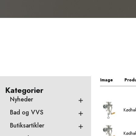
Image
Produ
Kategorier
Nyheder
Kødhak
Bad og VVS
Butiksartikler
Kødhak