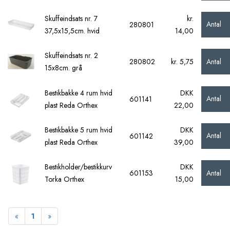
Skuffeindsats nr. 7
kr.
Antal
280801
37,5x15,5cm. hvid
14,00
Skuffeindsats nr. 2
Antal
280802
kr. 5,75
15x8cm. grå
Bestikbakke 4 rum hvid
DKK
Antal
601141
plast Reda Orthex
22,00
Bestikbakke 5 rum hvid
DKK
Antal
601142
plast Reda Orthex
39,00
Bestikholder/bestikkurv
DKK
Antal
601153
Torka Orthex
15,00
Forrige
Næste
«
1
»