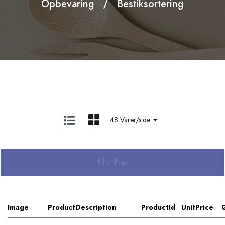
Opbevaring
Bestiksortering
48 Varer/side
Filter Nav
Image
ProductDescription
ProductId
UnitPrice