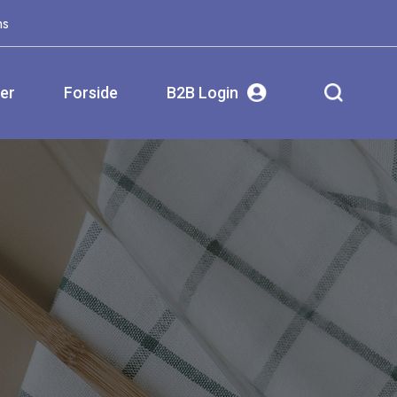
ms
ser
Forside
B2B Login