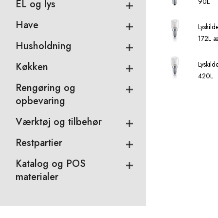
90L
EL og lys
Have
Lyskil
172L æ
Husholdning
Lyskil
Køkken
420L
Rengøring og
opbevaring
Værktøj og tilbehør
Restpartier
Katalog og POS
materialer