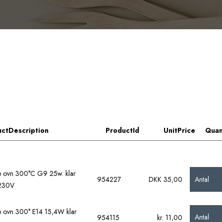
ctDescription
ProductId
UnitPrice
Quan
de ovn 300°C G9 25w. klar
Antal
954227
DKK 35,00
230V
de ovn 300° E14 15,4W klar
Antal
954115
kr. 11,00