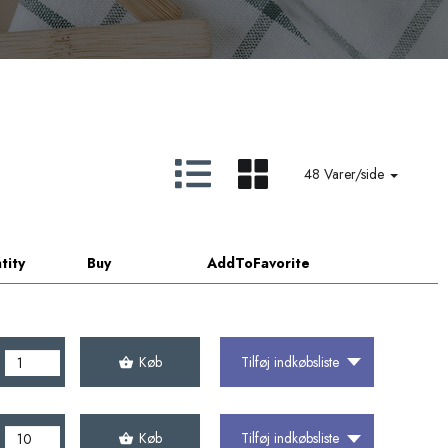
48 Varer/side
tity
Buy
AddToFavorite
Køb
Tilføj indkøbsliste
Køb
Tilføj indkøbsliste