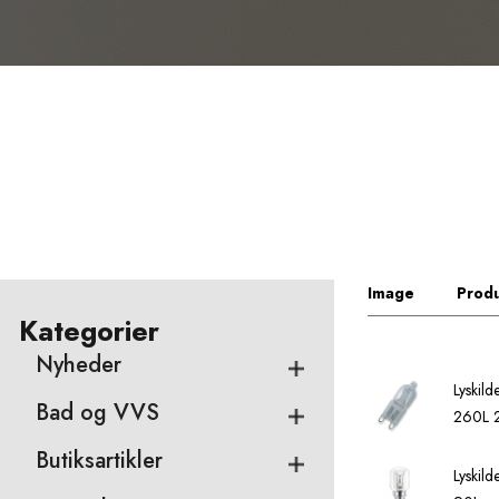
Image
Produ
Kategorier
Nyheder
Lyskil
Bad og VVS
260L 
Butiksartikler
Lyskil