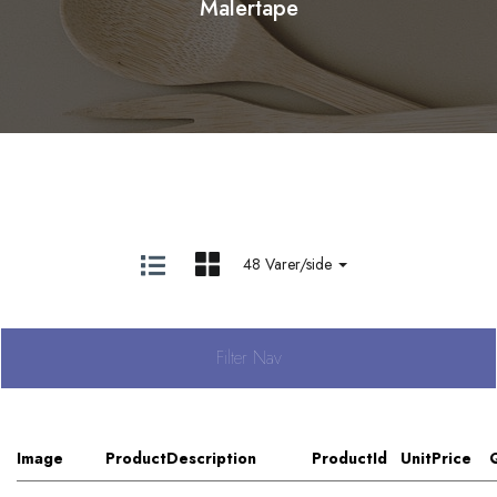
Malertape
48 Varer/side
Filter Nav
Image
ProductDescription
ProductId
UnitPrice