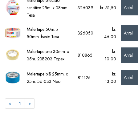
Malertape precision
Antal
sensitive 25m. x 38mm.
326039
kr. 51,50
Tesa
Malertape 50m. x
kr.
Antal
326050
50mm. basic Tesa
46,00
Malertape pro 30mm. x
kr.
Antal
810865
35m. 23B203 Topex
10,00
Malertape blå 25mm. x
kr.
Antal
811125
25m. 56-033 Neo
13,00
Forrige
Næste
«
1
»