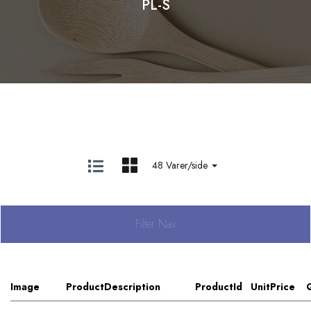
PL-S
48 Varer/side
Filter Nav
Image
ProductDescription
ProductId
UnitPrice