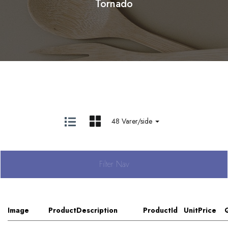
Tornado
48 Varer/side
Filter Nav
Image
ProductDescription
ProductId
UnitPrice