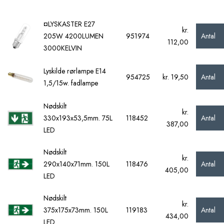
¤LYSKASTER E27
kr.
Antal
205W 4200LUMEN
951974
112,00
3000KELVIN
Lyskilde rørlampe E14
Antal
954725
kr. 19,50
1,5/15w. fadlampe
Nødskilt
kr.
Antal
330x193x53,5mm. 75L
118452
387,00
LED
Nødskilt
kr.
Antal
290x140x71mm. 150L
118476
405,00
LED
Nødskilt
kr.
Antal
375x175x73mm. 150L
119183
434,00
LED