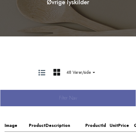
Øvrige lyskilder
48 Varer/side
Filter Nav
Image
ProductDescription
ProductId
UnitPrice