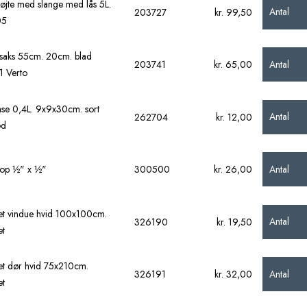
røjte med slange med lås 5L.
Antal
203727
kr. 99,50
05
aks 55cm. 20cm. blad
Antal
203741
kr. 65,00
 Verto
se 0,4L. 9x9x30cm. sort
Antal
262704
kr. 12,00
ed
Antal
top ½" x ½"
300500
kr. 26,00
net vindue hvid 100x100cm.
Antal
326190
kr. 19,50
t
net dør hvid 75x210cm.
Antal
326191
kr. 32,00
t