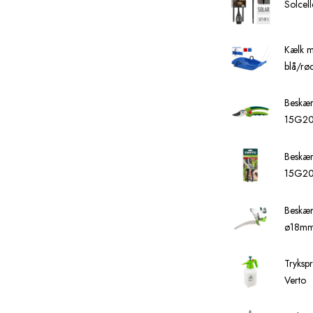
Solcell
Kælk m
blå/rø
Beskær
15G2
Beskær
15G20
Beskær
ø18mm
Tryksp
Verto