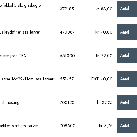
e fakkel 5 stk. glaskugle
Antal
379185
kr. 83,00
.
Antal
s krydsfiner ass. farver
470087
kr. 40,00
Antal
eter jord TFA
551000
kr. 72,00
Antal
us træ 16x22x11cm. ass. farver
551457
DKK 40,00
Antal
til messing
700120
kr. 37,25
Antal
kker plast ass. farver
708600
kr. 3,75