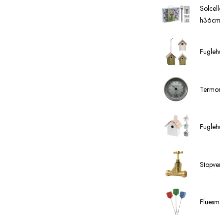
Solcell
h36cm
Fuglehu
Termom
Fugleh
Stopven
Fluesmæ