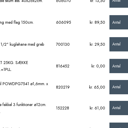
Antal
e skum ass. 40x26x2cm.
606070
kr. 13,50
Antal
ang med flag 150cm.
606095
kr. 89,50
Antal
x 1/2" kuglehane med greb
700130
kr. 29,50
LT 25KG. SÆKKE
Antal
816452
kr. 0,00
=1PLL.
 til POWDPG7541 ø1,6mm. x
Antal
820219
kr. 65,00
e fakkel 3 funktioner ø12cm.
Antal
152228
kr. 61,00
.