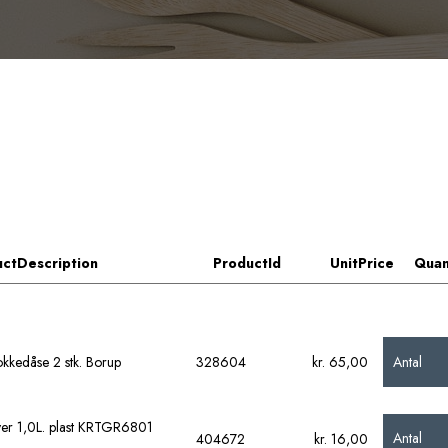
ctDescription
ProductId
UnitPrice
Quan
Antal
okkedåse 2 stk. Borup
328604
kr. 65,00
ver 1,0L. plast KRTGR6801
Antal
404672
kr. 16,00