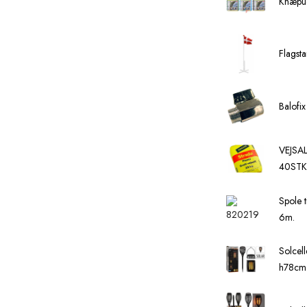
Knæpud
Flagst
Balofi
VEJSA
40STK.
Spole
6m.
Solcell
h78cm