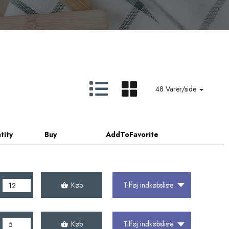
48 Varer/side
tity
Buy
AddToFavorite
Køb
Tilføj indkøbsliste
Køb
Tilføj indkøbsliste