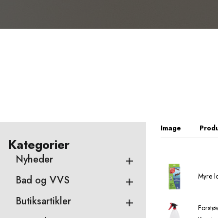
Image
Produ
Kategorier
Nyheder
Myre l
Bad og VVS
Butiksartikler
Forstø