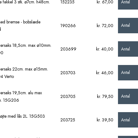
Antal
e fakkel 3 stk. ø7cm. h48cm.
152235
kr. 67,00
ed bremse - bobslæde
Antal
190266
kr. 72,00
d
ersaks 18,5cm. max ø10mm.
Antal
203699
kr. 40,00
00
ersaks 22cm. max ø15mm.
Antal
203703
kr. 46,00
4 Verto
ersaks 19,5cm. alu max
Antal
203705
kr. 79,50
. 15G206
røjte med lås 2L. 15G503
Antal
203725
kr. 39,50