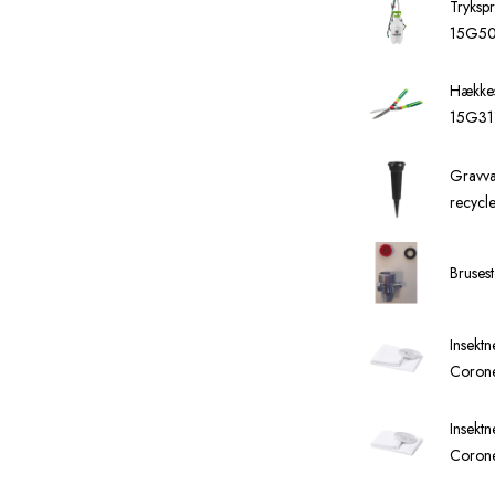
Tryksp
15G5
Hækkes
15G311
Gravva
recycl
Bruses
Insekt
Corone
Insekt
Corone