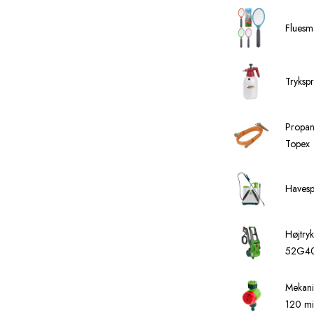
Fluesmæ
Tryksp
Propan
Topex
Havesp
Højtry
52G4
Mekani
120 m