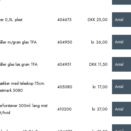
r
Antal
er 0,5L. plast
404673
DKK 25,00
Antal
ler m/grøn glas TFA
404950
kr. 36,00
Antal
ler glas løs grøn TFA
404951
DKK 11,50
ækker med teleskop 75cm.
Antal
405080
kr. 17,00
estmark 5080
erforstøver 300ml. lang mist
Antal
410200
kr. 37,00
rt/hvid