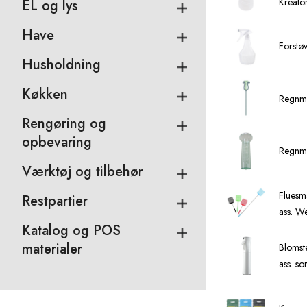
Kreato
EL og lys
Have
Forstøv
Husholdning
Køkken
Regnmå
Rengøring og
opbevaring
Regnmå
Værktøj og tilbehør
Fluesm
Restpartier
ass. W
Katalog og POS
materialer
Blomst
ass. so