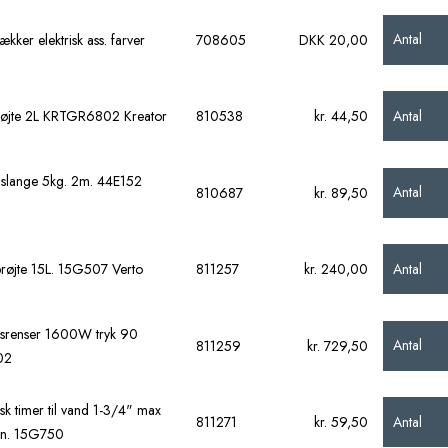
Antal
kker elektrisk ass. farver
708605
DKK 20,00
Antal
røjte 2L KRTGR6802 Kreator
810538
kr. 44,50
slange 5kg. 2m. 44E152
Antal
810687
kr. 89,50
Antal
røjte 15L. 15G507 Verto
811257
kr. 240,00
ksrenser 1600W tryk 90
Antal
811259
kr. 729,50
02
sk timer til vand 1-3/4" max
Antal
811271
kr. 59,50
in. 15G750