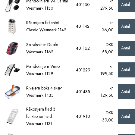
Mandolinjern V-Plus stål
kr.
Antal
401130
Westmark 1130
279,50
Råkostjern firkantet
kr.
Antal
401142
Classic Westmark 1142
36,00
Spiralsnitter Duolo
DKK
Antal
401162
Westmark 1162
58,00
Mandolinjern Vario
kr.
Antal
401229
Westmark 1129
199,50
Rivejern boks 4 skær
kr.
Antal
401435
Westmark 1435
129,50
Råkostjern flad 3
DKK
Antal
funktioner hvid
401910
39,00
Westmark 1131