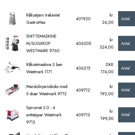
Råkostjern trekantet
kr.
Antal
401920
GastroMax
24,00
SNITTEMASKINE
kr.
Antal
M/SUGEKOP
406205
324,00
WESTMARK 9760
Råkostmaskine 3 ben
DKK
Antal
406215
Westmark 1171
174,00
Mandolinjernsboks med
kr.
Antal
409712
5 skær Westmark 9712
192,00
Spiromat 2.0 - 4
kr.
Antal
snittetyper Westmark
409713
199,50
9713