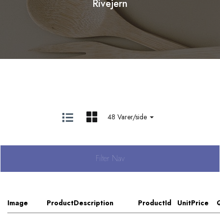
Rivejern
48 Varer/side
Filter Nav
Image
ProductDescription
ProductId
UnitPrice