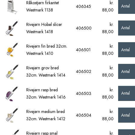
Råkostjern firkantet
kr.
Antal
406345
Westmark 1138
88,00
Rivejern Hobel slicer
kr.
Antal
406500
Westmark 1418
88,00
Rivejern fin bred 32cm.
kr.
Antal
406501
Westmark 1410
88,00
Rivejern grov bred
kr.
Antal
406502
32cm. Westmark 1414
88,00
Rivejern rasp bred
kr.
Antal
406503
32cm. Westmark 1416
88,00
Rivejern medium bred
kr.
Antal
406504
32cm. Westmark 1412
88,00
Rivejern rasp smal
kr.