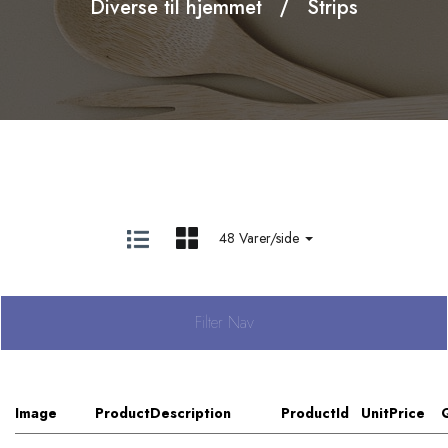
Diverse til hjemmet
Strips
48 Varer/side
Filter Nav
Image
ProductDescription
ProductId
UnitPrice