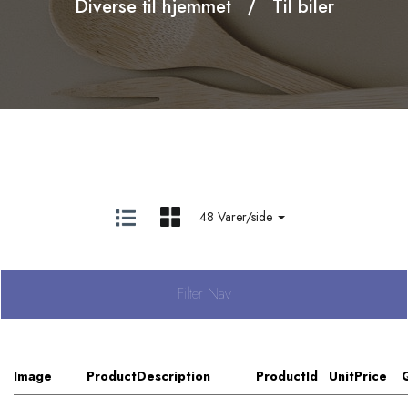
Diverse til hjemmet
Til biler
48 Varer/side
Filter Nav
Image
ProductDescription
ProductId
UnitPrice