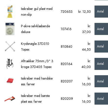
Isskraber gul plast med
Antal
720653
kr. 12,50
non-slip
P-skive selvklæbende
kr.
Antal
107416
deluxe
37,00
Krydsnøgle 37D310
kr.
Antal
810840
Topex
44,50
Aftrækker 75mm./3" 3
kr.
Antal
820164
kroge 37D405 Topex
40,00
Isskraber med handske
kr.
Antal
820207
ass. farver
16,00
Isskraber med børste
kr.
Antal
820209
plast ass. farver
16,00