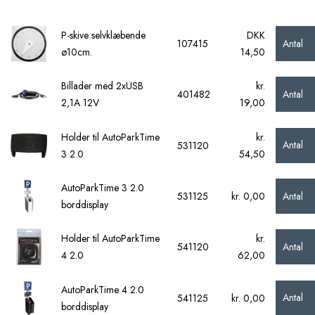
P-skive selvklæbende
DKK
Antal
107415
ø10cm.
14,50
Billader med 2xUSB
kr.
Antal
401482
2,1A 12V
19,00
Holder til AutoParkTime
kr.
Antal
531120
3 2.0
54,50
AutoParkTime 3 2.0
Antal
531125
kr. 0,00
borddisplay
Holder til AutoParkTime
kr.
Antal
541120
4 2.0
62,00
AutoParkTime 4 2.0
Antal
541125
kr. 0,00
borddisplay