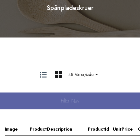
Spånpladeskruer
48 Varer/side
Filter Nav
Image
ProductDescription
ProductId
UnitPrice