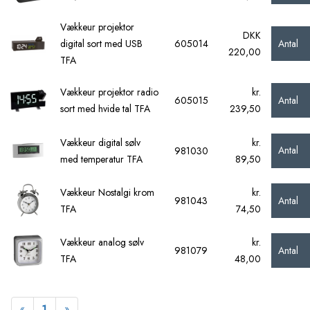
Vækkeur projektor
DKK
Antal
digital sort med USB
605014
220,00
TFA
Vækkeur projektor radio
kr.
Antal
605015
sort med hvide tal TFA
239,50
Vækkeur digital sølv
kr.
Antal
981030
med temperatur TFA
89,50
Vækkeur Nostalgi krom
kr.
Antal
981043
TFA
74,50
Vækkeur analog sølv
kr.
Antal
981079
TFA
48,00
Forrige
Næste
«
1
»