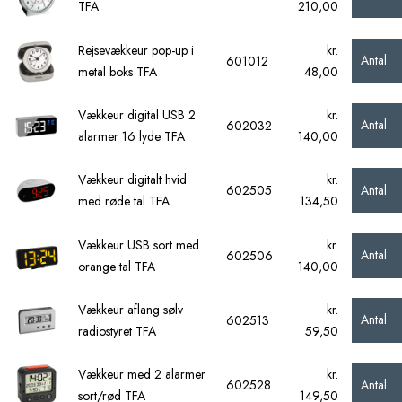
TFA
210,00
Rejsevækkeur pop-up i
kr.
Antal
601012
metal boks TFA
48,00
Vækkeur digital USB 2
kr.
Antal
602032
alarmer 16 lyde TFA
140,00
Vækkeur digitalt hvid
kr.
Antal
602505
med røde tal TFA
134,50
Vækkeur USB sort med
kr.
Antal
602506
orange tal TFA
140,00
Vækkeur aflang sølv
kr.
Antal
602513
radiostyret TFA
59,50
Vækkeur med 2 alarmer
kr.
Antal
602528
sort/rød TFA
149,50