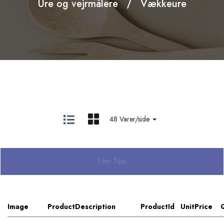
Ure og vejrmålere
Vækkeure
48 Varer/side
Filter Nav
Image
ProductDescription
ProductId
UnitPrice