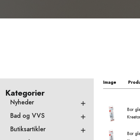
Image
Produ
Kategorier
Nyheder
Bor g
Bad og VVS
Kreato
Butiksartikler
Bor g