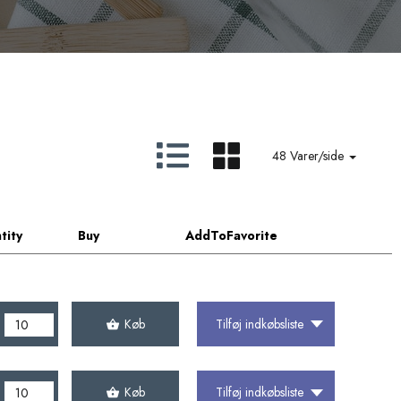
48 Varer/side
tity
Buy
AddToFavorite
Køb
Tilføj indkøbsliste
Køb
Tilføj indkøbsliste