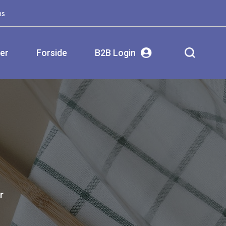
ms
ser
Forside
B2B Login
r