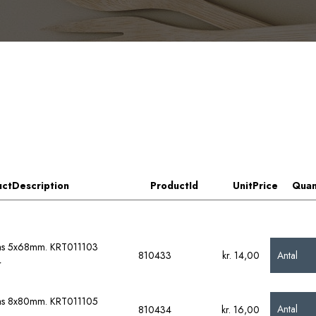
ctDescription
ProductId
UnitPrice
Quan
las 5x68mm. KRT011103
Antal
810433
kr. 14,00
r
las 8x80mm. KRT011105
Antal
810434
kr. 16,00