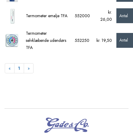
kr.
Antal
Termometer emalje TFA
552000
26,00
Termometer
Antal
selvklæbende udendørs
552250
kr. 19,50
TFA
Forrige
Næste
«
1
»