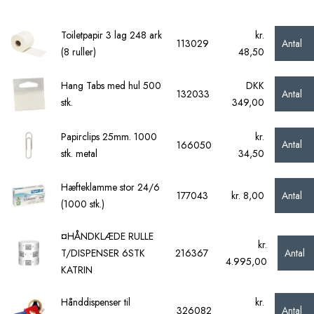
Toiletpapir 3 lag 248 ark
kr.
Antal
113029
(8 ruller)
48,50
Hang Tabs med hul 500
DKK
Antal
132033
stk.
349,00
Papirclips 25mm. 1000
kr.
Antal
166050
stk. metal
34,50
Hæfteklamme stor 24/6
Antal
177043
kr. 8,00
(1000 stk.)
¤HÅNDKLÆDE RULLE
kr.
Antal
T/DISPENSER 6STK
216367
4.995,00
KATRIN
Hånddispenser til
kr.
Antal
326082