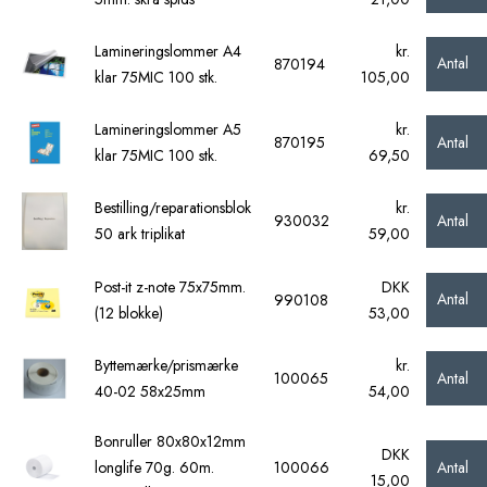
Lamineringslommer A4
kr.
Antal
870194
klar 75MIC 100 stk.
105,00
Lamineringslommer A5
kr.
Antal
870195
klar 75MIC 100 stk.
69,50
Bestilling/reparationsblok
kr.
Antal
930032
50 ark triplikat
59,00
Post-it z-note 75x75mm.
DKK
Antal
990108
(12 blokke)
53,00
Byttemærke/prismærke
kr.
Antal
100065
40-02 58x25mm
54,00
Bonruller 80x80x12mm
DKK
Antal
longlife 70g. 60m.
100066
15,00