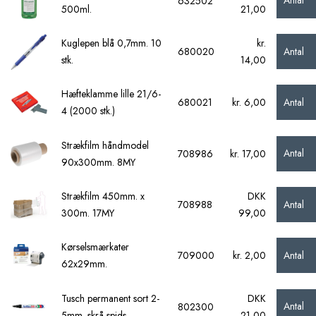
Antal
632502
500ml.
21,00
Kuglepen blå 0,7mm. 10
kr.
Antal
680020
stk.
14,00
Hæfteklamme lille 21/6-
Antal
680021
kr. 6,00
4 (2000 stk.)
Strækfilm håndmodel
Antal
708986
kr. 17,00
90x300mm. 8MY
Strækfilm 450mm. x
DKK
Antal
708988
300m. 17MY
99,00
Kørselsmærkater
Antal
709000
kr. 2,00
62x29mm.
Tusch permanent sort 2-
DKK
Antal
802300
5mm. skrå spids
21,00