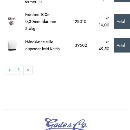
termorulle
Fiskeline 100m.
kr.
Antal
0,30mm. klar max
128010
14,00
3,6kg.
Håndklæde rulle
kr.
Antal
139502
dispenser hvid Katrin
49,50
Forrige
Næste
«
1
»