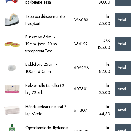
pakketape Tesa
90,00
Tape borddispenser stor
kr.
Antal
326083
hvid/sort
65,00
Butikstape 66m. x
DKK
Antal
12mm. (stor) 10 stk.
366122
125,00
transparent Tesa
Boblefolie 25cm. x
kr.
Antal
602296
100m. ø10mm.
82,00
Køkkenrulle (4 ruller) 2
kr.
Antal
607601
lag 72 ark
25,00
Håndklædeark neutral 2
kr.
Antal
611307
lag V-fold
44,50
Opvaskemiddel flydende
kr.