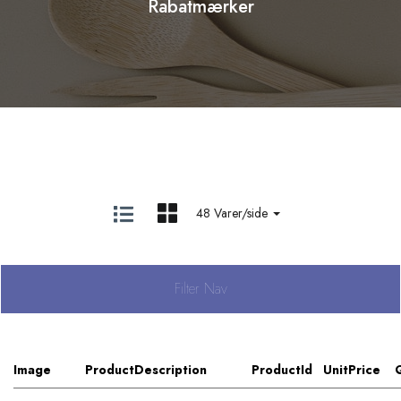
Rabatmærker
48 Varer/side
Filter Nav
Image
ProductDescription
ProductId
UnitPrice