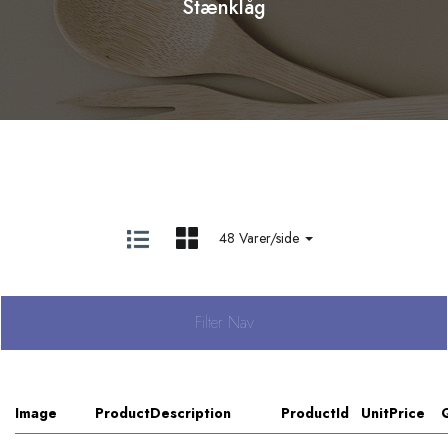
Stænklåg
48 Varer/side
Filter Nav
Image
ProductDescription
ProductId
UnitPrice