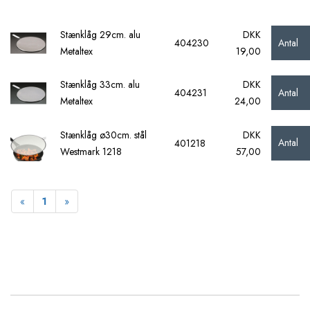
Stænklåg 29cm. alu
DKK
Antal
404230
Metaltex
19,00
Stænklåg 33cm. alu
DKK
Antal
404231
Metaltex
24,00
Stænklåg ø30cm. stål
DKK
Antal
401218
Westmark 1218
57,00
Forrige
Næste
«
1
»