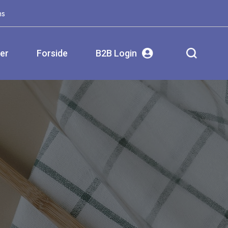
ms
ser
Forside
B2B Login