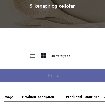
Silkepapir og cellofan
48 Varer/side
Filter Nav
Image
ProductDescription
ProductId
UnitPrice