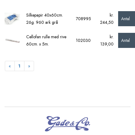
Silkepapir 40x60cm.
kr.
Antal
708995
26g. 960 ark grå
244,50
Cellofan rulle med rive
kr.
Antal
102030
60cm. x 5m.
139,00
Forrige
Næste
«
1
»