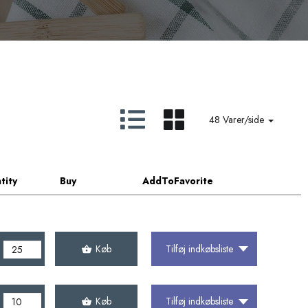
48 Varer/side
tity
Buy
AddToFavorite
Køb
Tilføj indkøbsliste
Køb
Tilføj indkøbsliste