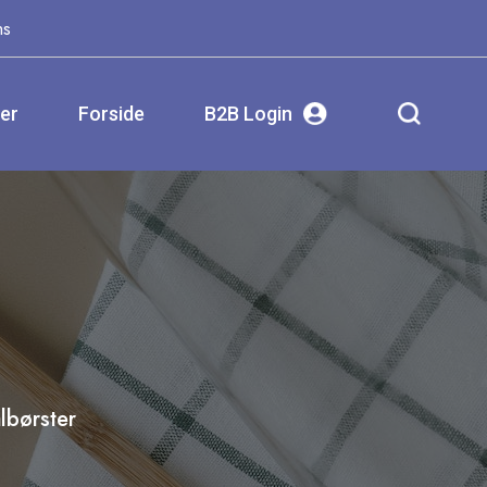
ms
ser
Forside
B2B Login
lbørster