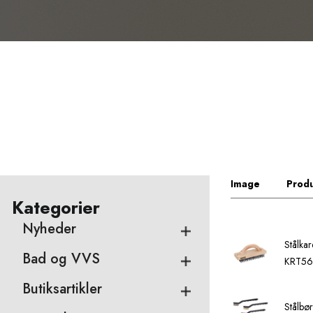
Image
Produ
Kategorier
Nyheder
Stålka
Bad og VVS
KRT56
Butiksartikler
Stålbø