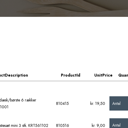
ctDescription
ProductId
UnitPrice
Quan
rdæsk/børste 6 rækker
Antal
810415
kr. 19,50
1001
Antal
rstesæt mini 3 stk. KRT561102
810516
kr. 9,00