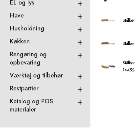
EL og lys
Have
Stålbø
Husholdning
Køkken
Stålbø
Rengøring og
opbevaring
Stålbø
14A52
Værktøj og tilbehør
Restpartier
Katalog og POS
materialer