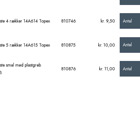
Antal
rste 4 rækker 14A614 Topex
810746
kr. 9,50
Antal
rste 5 rækker 14A615 Topex
810875
kr. 10,00
rste smal med plastgreb
Antal
810876
kr. 11,00
3