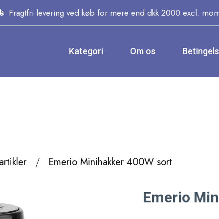
Fragtfri levering ved køb for mere end dkk 2000 excl. mo
Kategori
Om os
Betingel
rtikler
Emerio Minihakker 400W sort
Emerio Min