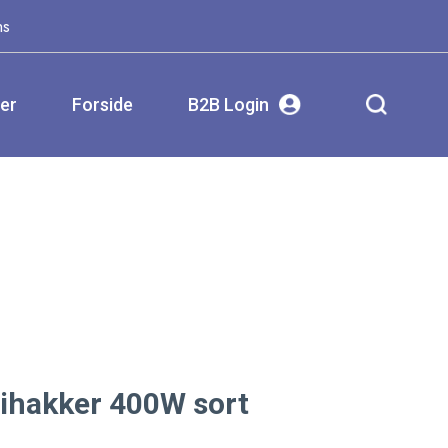
ms
ser
Forside
B2B Login
ihakker 400W sort