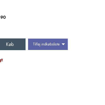
890
Køb
Tilføj indkøbsliste
gt